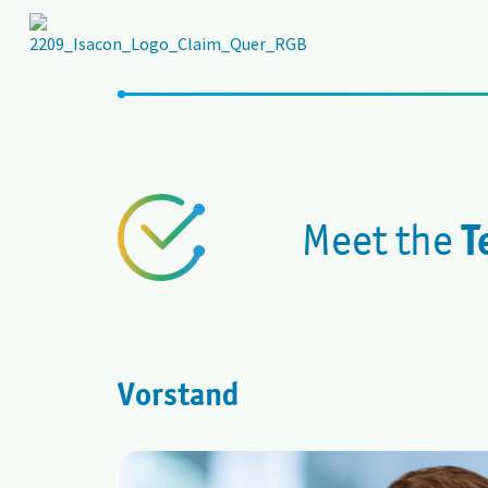
T
Meet the
Vorstand