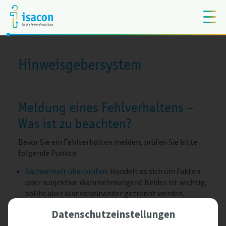
Hinweisgebersystem
Meldung eines Fehlverhaltens –
Was ist zu beachten?
Bevor Sie ein Fehlverhalten melden, prüfen Sie bitte
folgende Punkte:
Sachverhalt überprüfen:
Handelt es sich um Fakten
oder subjektive Wahrnehmungen? Beides ist wichtig,
sollte aber klar voneinander getrennt werden.
Haben Sie Beweise, Dokumente oder Zeugen?
Mit diesem
Datenschutzeinstellungen
Erfahrungen anderer:
Haben andere ähnliche