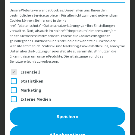
Beobachtungen gemacht? Das kann Ihre
Entscheidung bestärken.
Unsere Website verwendet Cookies. Diese helfen uns, Ihnen den
Motivation hinterfragen:
Was möchten Sie mit
bestmöglichen Service zu bieten. Für alle nicht zwingend notwendigen
Ihrem Hinweis erreichen? Überlegen Sie, ob Ihre
Cookies können Sie hier und in der <a
href="/datenschutz">Datenschutzerklärung</a> Ihre Einstellungen
Gründe gerechtfertigt sind und Sie diese vor sich und
verwalten. Dort, als auch im <a href="/impressum">Impressum</a>,
anderen vertreten können.
finden Sie weitere Informationen. Essenzielle Cookies ermöglichen
Unterstützung und Risiken:
Fehlt Ihnen
grundlegende Funktionen und sind für die einwandfreie Funktion der
Website erforderlich. Statistik- und Marketing-Cookies helfen uns, anonyme
Unterstützung oder befürchten Sie Nachteile durch
Daten über die Nutzung unserer Website zu sammeln. Wir nutzen die
ein offenes Gespräch? Wenden Sie sich bei Bedarf an
Erkenntnisse, um unsere Produkte, Dienstleistungen und das
vertrauenswürdige Personen oder Institutionen.
Benutzererlebnis zu verbessern.
Es folgt eine Liste der Service-Gruppen, für die eine Einwill
Essenziell
Sie haben hier die Möglichkeit, eine Meldung über ein
unser vorgefertigtes Formular abzusetzen. Dieses wird
Statistiken
streng vertraulich behandelt und kann nur von
Marketing
unserem Compliance Officer gelesen werden. Ihre
Daten werden nicht weitergegeben und wir behandeln
Externe Medien
jedes Anliegen mit der größten Sorgfalt und
Vetraulichkeit.
Speichern
Alle akzeptieren