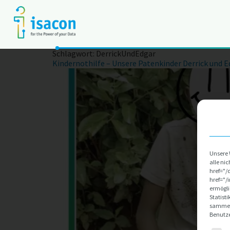
Schlagwort:
DerrickUndEdgar
Kindernothilfe – Unsere Patenkinder Derrick und E
Unsere 
alle ni
href="/
href="/
ermögli
Statist
sammeln
Benutze