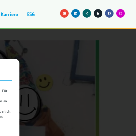
Karriere
ESG
Mit diesem Button wird der Dialog geschlossen. Seine Funktionalit
. Für
im <a
derlich.
 zu