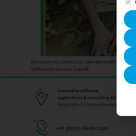
Es fol
Die isacon AG unterstützt über die Kindernothilfe 
hoffentlich positive Zukunft.
innovative software
applications & consulting AG
Bergstraße 49 | 69469 Weinheim
+49 (6201) 259 65 1100