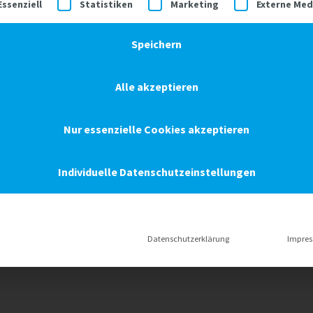
gt eine Liste der Service-Gruppen, für die eine Einwilligung ertei
Essenziell
Statistiken
Marketing
Externe Med
Speichern
Alle akzeptieren
Nur essenzielle Cookies akzeptieren
e.V. zwei wunderbare Patenkinder – Derrick aus Sambia und Edgar au
Individuelle Datenschutzeinstellungen
info@isacon.com
Cookie-Details
Datenschutzerklärung
Impre