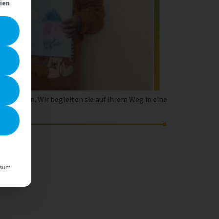
lt werden kann. Die erste Service-Gruppe ist essenziell und kann ni
ien
s Bolivien. Wir begleiten sie auf ihrem Weg in eine
ssum